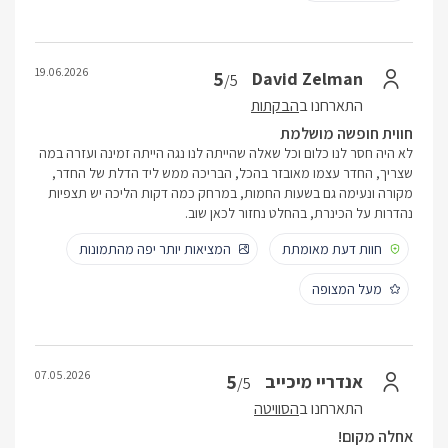
19.06.2026
5
David Zelman
/5
התארחנו ב
הבקתות
חווית חופשה מושלמת
לא היה חסר לנו כלום וכל שאלה שהייתה לנו נגה הייתה זמינה ועזרה במה
שצריך, החדר עצמו מאובזר בהכל, הבריכה ממש ליד הדלת של החדר,
מקורה ונעימה גם בשעות החמות, במרחק כמה דקות הליכה יש תצפיות
נהדרות על הכינרת, בהחלט נחזור לכאן שוב.
חוות דעת מאומתת
המציאות יותר יפה מהתמונות
מעל המצופה
07.05.2026
5
אנדריי מיכייב
/5
התארחנו ב
הסוויטה
אחלה מקום!