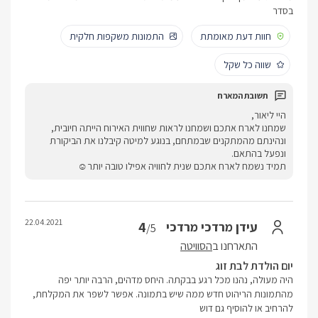
בסדר
חוות דעת מאומתת
התמונות משקפות חלקית
שווה כל שקל
היי ליאור,
שמחנו לארח אתכם ושמחנו לראות שחווית האירוח הייתה חיובית,
ונהינתם מהמתקנים שבמתחם, בנוגע למיטה קיבלנו את הביקורת
ונפעל בהתאם.
תמיד נשמח לארח אתכם שנית לחוויה אפילו טובה יותר☺
22.04.2021
4
עידן מרדכי מרדכי
/5
התארחנו ב
הסוויטה
יום הולדת לבת זוג
היה מעולה, נהנו מכל רגע בבקתה. היחס מדהים, הרבה יותר יפה
מהתמונות הריהוט חדש ממה שיש בתמונה. אפשר לשפר את המקלחת,
להרחיב או להוסיף גם דוש