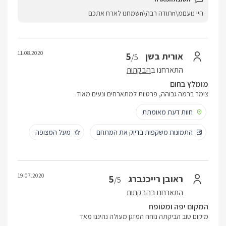
היי נועםמ\nתודה רבה\nשמחנו לארח אתכם
11.08.2020
5
אורית בשן
/5
התארחנו ב
הבקתות
מומלץ בחום
צימר ברמה גבוהה, פרטיות למתארחים ונעים מאוד.
חוות דעת מאומתת
התמונות משקפות בדיוק את המתחם
מעל המצופה
19.07.2020
5
ראובן רייכנברג
/5
התארחנו ב
הבקתות
המקום יפה ומטופח
מיקום טוב הביקתה נוחה המזגן מעולה נהיננו מאד