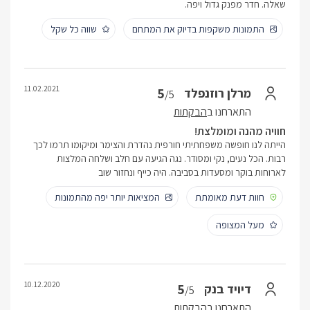
שאלה. חדר מפנק גדול ויפה.
התמונות משקפות בדיוק את המתחם
שווה כל שקל
11.02.2021
5
מרלן רוזנפלד
/5
התארחנו ב
הבקתות
חוויה מהנה ומומלצת!
הייתה לנו חופשה משפחתיתי חורפית נהדרת והצימר ומיקומו תרמו לכך
רבות. הכל נעים, נקי ומסודר. נגה הגיעה עם חלב ושלחה המלצות
לארוחות בוקר ומסעדות בסביבה. היה כייף ונחזור שוב
חוות דעת מאומתת
המציאות יותר יפה מהתמונות
מעל המצופה
10.12.2020
5
דיויד בנק
/5
התארחנו ב
הבקתות