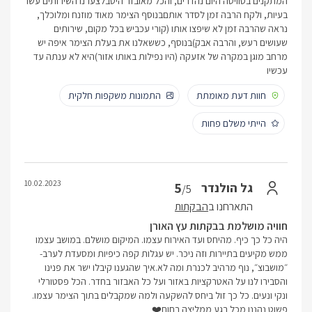
המתקנים בסוויטה היום נהדרים, והכל מאובזר היטבלצערנו השירותים עשו
בעיות, ולקח הרבה זמן לסדר אותםבנוסף הצימר מאוד מוזנח ומלוכלך,
נראה שהרבה זמן לא שיפצו אותו (קורי עכביש בכל מקום, שירותים
שעושים רעש, והרבה אבק)בנוסף, כששאלנו את בעלת הצימר איפה יש
מרחב מוגן במקרה של אזעקה (היו נפילות באותו אזור)היא לא ענתה עד
עכשיו
חוות דעת מאומתת
התמונות משקפות חלקית
הייתי משלם פחות
10.02.2023
5
גל הולנדר
/5
התארחנו ב
הבקתות
חוויה מושלמת בבקתות עץ האורן
היה כל כך כיף. מהיחס ועד האירוח עצמו. המיקום מושלם. במושב עצמו
ממש מקיעים בתיירות וזה ניכר. יש עגלות קפה כיפיות ומסעדת לערב-
״מושבוצ״, נוף מרהיב לכנרת ומה לא.איך שהגענו קיבלו ישר את פנינו
והסבירו לנו על האטרקציות באזור ועל כל האבזור בחדר. הכל פסטורלי
ונקי ונעים. כל כך זול ביחס להשקעה ולמה שמקבלים בתוך הצימר עצמו.
פשוט נהננו מכל רגע ממליצה בחום❤️