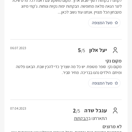
לקחנו 7 בקתות לסוף שבוע ארוך. מקום מושקע עם דאגה לכל פרט שיכול
ליצר הנאה מלאה מחופשה. הבקתות יפות נקיות ונוחות. ג'קוזי מיזוג
מטבחון הכל מצויין .אנחנו עוד נשוב לכאן....
מעל המצופה
06.07.2023
5
יעל אלון
/5
מקום נקי
מקום נקי. סופר מטופח. יש כל מה שצריך כדי להכין שבת. הבאנו פלטה
ומיחם. הילדים נהנו בבריכה. מחיר סביר.
מעל המצופה
07.04.2023
2
ענבל שדה
/5
התארחנו ב
הבקתות
לא מרוצים