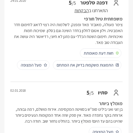
24.01.2020
5
דפנה סלפטר
/5
התארחנו ב
הבקתות
משפחתית טיול חורפי
צימר מעולה, מאובזר מאד ומפנק. לשלמות היה רצוי לדאוג לחימום חדר
האמבטיה. וילון אטום לחלון בחדר השינה וגם בסלון. שמיכות חמות
ואיכותיות. חימום השטח הכללי עם מזגן לא חיוני, רדיאטור היה עושה את
העבודה טוב מאד.
חוות דעת מאומתת
התמונות משקפות בדיוק את המתחם
מעל המצופה
02.01.2018
5
סתיו
/5
מומלץ ביותר
בן זוגי ואני בילינו סופ"ש בסוויטה המקסימה. אירוח מושלם, רמה גבוהה,
ארוחת בוקר נחמדה מאוד. אין ספק שזה אחד המקומות הנעימים ביותר
שהיינו בהם עד היום! מומלץ ביותר. בהחלט נחזור שוב. תודה רבה.
מעל המצופה