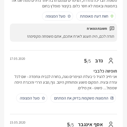
מטופח. הבריכה נהדרת, הצימרים עצמם הרבה יותר גדולים ממה שנראה
בתמונות ובאמת לא חסר כלום. בקיצור מומלץ בחום
חוות דעת מאומתת
מעל המצופה
תודה לכם, היה תענוג לארח אתכם, אתם משפחה מקסימה!
17.05.2020
5
נדב
/5
חופשה כלבבי
אני חייב להגיד כי בעלת הצימרים נוגה, בחורה לבבית ונחמדה - שם לכל
עזרה ובעיה. המקום משגע ומתוחזק היטב. נוף,טבע הררי והכנרת היפה
שממול.... פשוט - אין מילים.
התמונות משקפות בדיוק את המתחם
מעל המצופה
15.05.2020
5
אסף אינגבר
/5