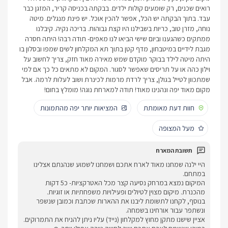
רואים שכנים, רק שומעים קולות ילדים. בבקתה בכניסה קריר, המזגן כבר
עבד. בתוך הבקתה יש הכל, אפשר להכין אוכל. יש פינת מנגלים. מיטה
נוחה, מזרן טוב, כריות בשבילנו היו קצת גבוהות. בריכה נקיה. קיבלנו
ממתקים כשהגענו וביום שישי הביאו לנו מאפים- תודה רבה! היתה חסרה
מגבת לידיים במיטבחון, מדף קטן בתוך תא המקלחון לשים שמפו ובסלון בו
היתה מיטה לילד בבוקר מוקדם שמש מאירה מאוד חזק, צריך לחשוב על
וילון כהה או על תריסים שאפשר לסגור. המקום לא מתאים כל כך אם למי
שמתכוון לטייל בגולן, צריך לרדת מרמות לכינרת ושוב לעלות לרמה. אבל
מקום מאוד יפה ונהנינו מאוד! תודה למארחת נוגה! מומלץ בחום!
חוות דעת מאומתת
המציאות יותר יפה מהתמונות
מעל המצופה
היי ילנה שמחנו מאוד לארח אתכם ושמחנו לשמוע שנהנתם אצלינו
במתחם.
המיקום נמצא במרחק נסיעה קצר מכל האטרקציות- כ5 דקות
מהכנרת. מיקום מצוין לטיולים ופעילויות משפחתיות או זוגיות.
בנוסף, לקחנו לתשומת ליבנו את ההארות שכתבת וכמובן שנשפר
ונשתפר עבור אורחינו בשמחה.
אציין שישנו מתקן מחוץ למקלחון (נייד) עליו ניתן להניח את התמרוקים.