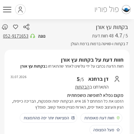
פול פוריו
בקתות עץ אורן
4.7
5 /
נוגה
052-9171653
7 בקתות ו-סוויטה ברמות ברמת הגולן
חוות דעת על בקתות עץ אורן
חוות הדעת נכתבו על ידי גולשינו לאחר שהתארחו ב
בקתות עץ אורן
31.07.2026
5
דן ברחנא
/5
התארחנו ב
הבקתות
מקום נפלא לחופשה משפחתית
הזמנו את כל המתחם ל 16 איש. הבקתות יפות ומפנקות, הבריכה כייפית,
הגיון והעיצוב מאוד יפים, הארוח מצויין ומאוד קשוב. מומלץ
חוות דעת מאומתת
המציאות יותר יפה מהתמונות
מעל המצופה