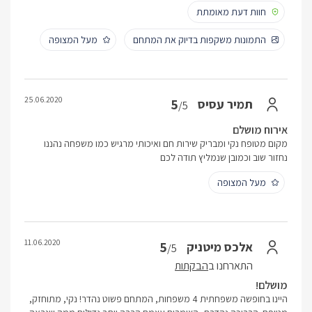
חוות דעת מאומתת
התמונות משקפות בדיוק את המתחם
מעל המצופה
25.06.2020
5
תמיר עסיס
/5
אירוח מושלם
מקום מטופח נקי ומבריק שירות חם ואיכותי מרגיש כמו משפחה נהננו
נחזור שוב וכמובן שנמליץ תודה לכם
מעל המצופה
11.06.2020
5
אלכס מיטניק
/5
התארחנו ב
הבקתות
מושלם!
היינו בחופשה משפחתית 4 משפחות, המתחם פשוט נהדר! נקי, מתוחזק,