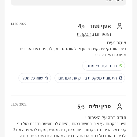
14.10.2022
4
אסף נטור
/5
התארחנו ב
הבקתות
צימר נעים
צימר טוב נקי יפה קצת מיושן אבל טוב.נוגה מקבלת פנים עם הסברים
מפורטים על כל דבר.
חוות דעת מאומתת
התמונות משקפות בדיוק את המתחם
שווה כל שקל
31.08.2022
5
סבין יוליה
/5
תודה רבה על האירוח !
היינו בבקתות עץ אורן במושב רמות , הייתה לנו חופשה נהדרת מול נוף
קסום אל הכינרת. הבקתות יפות מאוד, היה מספיק מקום למשפחה עם 3
ילדים . ג'קוזי גדול בתוך הבקתה , בריכה מקורה עם מים קרים . תודה