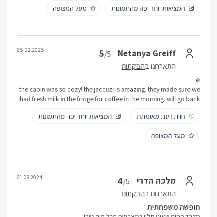
המציאות יותר יפה מהתמונות
מעל המצופה
05.02.2025
5
Netanya Greiff
/5
התארחנו ב
הבקתות
e
the cabin was so cozy! the jaccuzi is amazing. they made sure we
had fresh milk in the fridge for coffee in the morning. will go back!
חוות דעת מאומתת
המציאות יותר יפה מהתמונות
מעל המצופה
01.08.2024
4
מלכה הדרי
/5
התארחנו ב
הבקתות
חופשה משפחתית
מלבד החום שאינו תלוי במארחים הכל היה טוב!