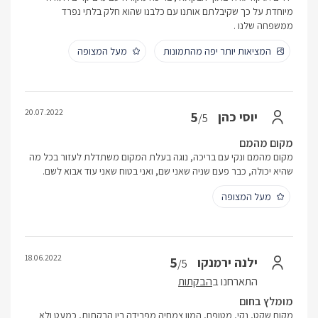
מיוחדת על כך שקיבלתם אותנו עם כלבנו שהוא חלק בלתי נפרד
ממשפחה שלנו .
המציאות יותר יפה מהתמונות
מעל המצופה
20.07.2022
5
יוסי כהן
/5
מקום מהמם
מקום מהמם ונקי עם בריכה, נוגה בעלת המקום משתדלת לעזור בכל מה
שהיא יכולה, כבר פעם שניה שאני שם, ואני בטוח שאני עוד אבוא לשם.
מעל המצופה
18.06.2022
5
ילנה ירמנקו
/5
התארחנו ב
הבקתות
מומלץ בחום
מקום שקט, נקי, מטופח, המון צמחיה מפרידה בין הבקתות, כמעט ולא