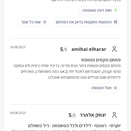
חוות דעת מאומתת
התמונות משקפות בדיוק את המתחם
שווה כל שקל
16.08.2023
5
amihai elharar
/5
מתחם מקסים ומטופח
מתחם מקסים ומטופח צימר נעים ופרטי, בריכת שחיה כיפית ולא עמוקה
(מטר וקצת), מטבח חוץ לאכול יחד (באנו כמה משפחות ), מארחים
ידידותיים שגם מגדלים מנגו מהמשובחים שאכלנו.
מעל המצופה
06.08.2023
5
יצחק אלהרר
/5
יוקרתי · רומנטי · לילדים ולכל המשפחה · דיל משתלם