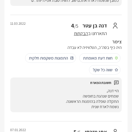
כמובן שנשמח לארח אתכם שוב לחוויה טובה אפילו יותר.☺
11.03.2022
4
דנה בן עטר
/5
התארחנו ב
הבקתות
צימר
היה כיף בסה״כ, הטלוויזיה לא עבדה
חוות דעת מאומתת
התמונות משקפות חלקית
שווה כל שקל
היי דנה,
שמחים שנהנת בחופשה
התקלה טופלה בהזמנות הראשונה.
נשמח לארח שנית
07.01.2022
אתי מזרחי