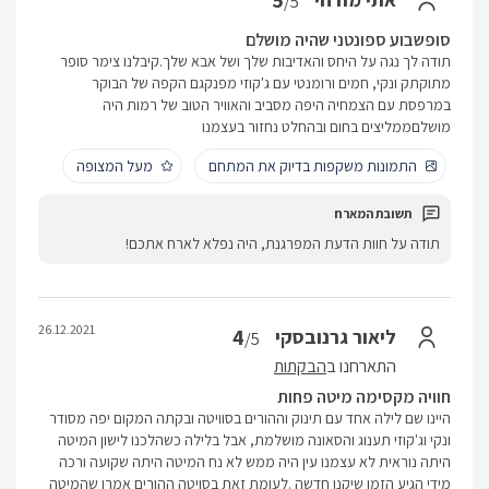
5
/5
סופשבוע ספונטני שהיה מושלם
תודה לך נגה על היחס והאדיבות שלך ושל אבא שלך.קיבלנו צימר סופר
מתוקתק ונקי, חמים ורומנטי עם ג'קוזי מפנקגם הקפה של הבוקר
במרפסת עם הצמחיה היפה מסביב והאוויר הטוב של רמות היה
מושלםממליצים בחום ובהחלט נחזור בעצמנו
התמונות משקפות בדיוק את המתחם
מעל המצופה
תודה על חוות הדעת המפרגנת, היה נפלא לארח אתכם!
26.12.2021
4
ליאור גרנובסקי
/5
התארחנו ב
הבקתות
חוויה מקסימה מיטה פחות
היינו שם לילה אחד עם תינוק וההורים בסוויטה ובקתה המקום יפה מסודר
ונקי וג'קוזי תענוג והסאונה מושלמת, אבל בלילה כשהלכנו לישון המיטה
היתה נוראית לא עצמנו עין היה ממש לא נח המיטה היתה שקועה ורכה
מידי הגיע הזמן שיקנו חדשה .לעומת זאת בסויטה ההורים אמרו שהמיטה