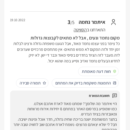
19.10.2022
3
איתמר נחמה
/5
התארחנו ב
הסוויטה
מקום נחמד ונעים , אבל לא מתאים לקבוצות גדולות
כל צימר בפני עצמו נחמד מאוד, אבל הגענו משפחה גדולה ורצינו לבלות
זמן יחד ולזה המקום לא ממש מתאים- אין מתחמים מרכזיים שערוכים
לזה.מעבר לזה הציוד בחדרים בסיסי מאוד וכבר די ישן. לא יזיק
לחדש.הבעלים נחמד ואדיב וסייע במה שהוא יכול.
חוות דעת מאומתת
התמונות משקפות בדיוק את המתחם
תמורה סבירה
היי איתמר מה שלומך? שמחנו מאוד לארח אתכם אצלנו.
כמו שמופיע בפרסום האתר במתחם 8 יחידות אירוח מרווחות
ומאובזרות בציוד הנדרש.
בחצר המשותפת ישנה בריכת שחיה גדולה, חדר אוכל ופינות ישיבה.
חבל לי שלא יצאתם מרוצים- נשמח לארח אתכם שוב לחוויה טובה יותר
מהקודמת.