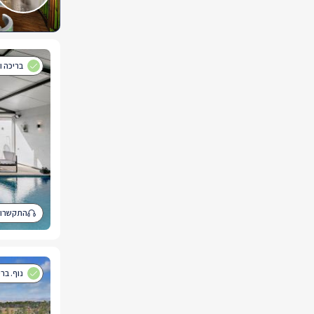
בריכה ו
התקשרו 
נוף. בר