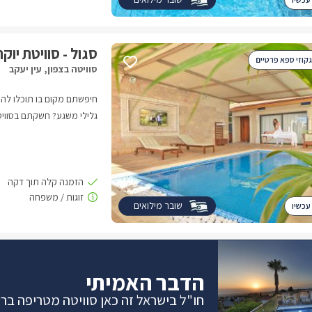
סגול - סוויטת יוק
גקוזי ספא פרטיים
סוויטה בצפון, עין יעקב
חיפשתם מקום בו תוכלו להת
גלילי משגע? חשקתם בסוויט
ואבזור מפנק? אין צורך לחל
שלכם! rnבמושב עין 
מרהיבה בעלת עיצוב מפואר,
וחדשני ואווירה רומנטית יוק
שובר מילואים
עכשיו
הדבר האמיתי
חו"ל בישראל זה כאן סוויטה מטריפה ברמת 5 כוכ