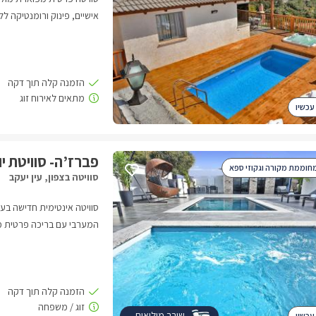
אישיים, פינוק ורומנטיקה לל
עכשיו
פברז’ה- סוויטת י
חוממת מקורה וגקוזי ספא
סוויטה בצפון, עין יעקב
סוויטה אינטימית חדישה בעיצ
המערבי עם בריכה פרטית מח
שובר מילואים
עכשיו