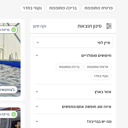
פרטית מחוממת
בריכה מחוממת
גקוזי בחדר
סינון תוצאות
נקה סינון
בריכה פ
מיין לפי
מיין לפי
חיפושים פופולריים
מהמחיר הנמוך לגבוה
פרטית מחוממת
בריכה מחוממת
מהמחיר הגבוה לנמוך
גקוזי בחדר
התקשרו 
אזור בארץ
ברמת הגולן
בגליל העליון
בגליל המערבי
איזה סוג חופשה אתם מחפשים
בחיפה וחוף הכרמל
במישור החוף והשפלה
בריכה פ
נגיש לנכים
מה יש בבריכה?
בכנרת