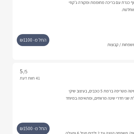
נוף כנרת עם בריכה מחוממת ומקורה ג’קוזי
וחלטת.
החל מ- ₪1100
/5
סוויטת Real בעין יעקב – סוויטה מטריפה ברמת 5 כוכבים, בעיצוב שיקי
הסוויטה כוללת שני חדרי שינה מרווחים, ומתאימה במיוחד
חתי מפנק.ממוקמת בלב הגליל ובמרחק קצר
ובילות בצפון ,שילוב מושלם של טבע, שלווה
החל מ- ₪1500