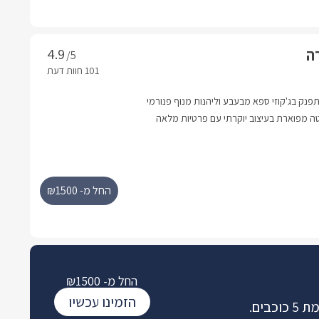
רה
/5
פנק בג'קוזי ספא מבעבע וליהנות מנוף פנורמי
ה מפוארת בעיצוב יוקרתי עם פרטיות מלאה
ום יותר- המציאות בסוויטת סגול היא החלום
יעקב, הנמצא בלב הגליל המערבי, הקימו סוויטת בוטיק
 מרווחת ופרטית להפליא, עם אבזור מדויק
רתית.
החל מ- ₪1500
החל מ- ₪1500
הזמינו עכשיו
בים.