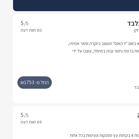
/5
דן
מתחם תענוגות חדש ומופלא בשם "Y האוס" מעוצב ביוקרה ופאר אמיתי,
 ברמת גימור גבוה במיוחד, עוצבו על ידי
גשים על ניקיון ונוחות מירבית, שתיהן
 מתהדרות בבריכת שחיה פרטית מול נופים
נויות באינטימיות ופרטיות, ומיועדות לזוגות בלבד
לנופש ייחודי ברמה גבוהה של פינוק בסוויטות שכולן טוב.rnהמתחם שוכן
החל מ- ₪1753
לב הגליל המרהיב, עם נופים קסומים ואוויר
ת משלווה.
/5
במתחם גן מטופח וירוק ניצבות 4 בקתות עץ מפנקות ונעימות בכל אחת