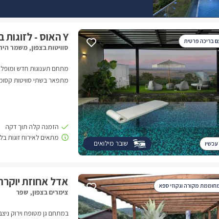
Y האוס - לזוגות בלבד
ם בריכה פרטית
סוויטות בצפון, משמר היר
מתפאר בשתי סוויטות קסומות
מעצבים הטובים בארץ ששמו ד
מאובזרות לחלוטין ושקטות,
פתוחים.rnהסוויטות ב
במושב המיוחד משמר הירדן ב
שובר מילואים
עכשיו
צח שלא יאפשר אווירה אחר
אדל אחוזת יוקרה
חוממת מקורה וגקוזי ספא
צימרים בצפון, שפר