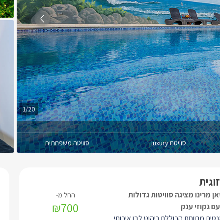
1/20
סוויטת luxury
סוויטה משפחתית
זוגית
אן מרינו מציגה סוויטות גדולות
₪700
עם גקוזי ענק
נטית מרווחת הכוללת ריהוט לבן איכותי,