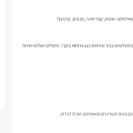
טואלטיקה: שמפו, קונדישינר, סבונים, קרם גוף.
ארוחת בוקר כפרית עשירה ומפנקת תוגש לכם בתיאום מול המארחים.תשלומים עבור שירותים כגון ארוחות בוקר/  טיפולים ישולמו ישירות 
בצעים מעודכנים ומאומתים. תוכלו לבדוק