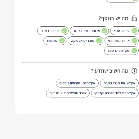
מה יש בנוסף?
טיפולי ספא
ארוחת בוקר בצימר
א.בוקר כשרה
איחוד משפחתי
מוצרי טואלטיקה
סוויטות
שולחן פינג פונג
מה חשוב שתדעו?
אין לעשות מנגל בשבת
אין להזמין אורחים נוספים
אין להביא ציוד הגברה וקריוקי
שובר נופש למילואימניקים