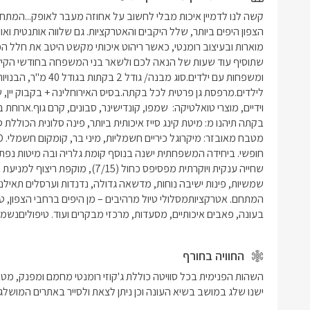
מקרר, מכונ
לצד המטבח
הסוויטה, ו
גדולים בר
בחדר הרחצ
זוגי עם זכ
בטון הייטק
ומגבות רכ
לסוויטה ג'
נמצאת במ
לאוקטובר)
בעונה, פאבים איכותיים, מסעדות, מרכזי מבקרים ועוד. טיפוליםנשמח 
החוויה בחורף
ישנו שלג במושב בשיא העונה וכן ניתן לצאת ולסייר באתרים המושלגי