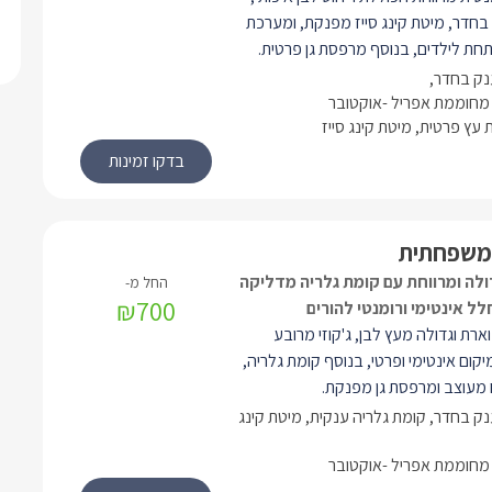
 בחדר, מיטת קינג סייז מפנקת, ומערכת
תחת לילדים, בנוסף מרפסת גן פרטית.
ענק בחדר,
 תיהנו ממיטת קינג סייז איכותית ביותר,
מחוממת אפריל -אוקטובר
עץ פרטית, מיטת קינג סייז
ית הכוללת ספה נפתחת להלנת הילדים,
זי זוגי גדול, חדר רחצה מפנק, מטבח
קרוגל כיריים חשמליות, מיני בר, קומקום
חשמלי. LCD בלוויין (yes) ונגן DVD, פינת אוכל,
מיזוג אוויר חדיש ו-WIFI חופשי. במתחם הגן תיהנו
 משפחתית
ייה ענקית ויוקרתית (מחוממת בין מאי
ולה ומרווחת עם קומת גלריה מדליקה
לאוקטובר) מפסיפס כחול (7/15), מוקפת ריצוף
₪700
לל אינטימי ורומנטי להורים
לקות וגדר אלגנטית לשמירת הפרטיות.
ארת וגדולה מעץ לבן, ג'קוזי מרובע
כה מיטות שיזוף, שמשיות, פינות ישיבה
יקום אינטימי ופרטי, בנוסף קומת גלריה,
אה גדולה, נדנדות וערסלים תאילנדיים.
 מעוצב ומרפסת גן מפנקת.
 צבעונית מאירה באור רומנטי ונעים את
ענק בחדר, קומת גלריה ענקית, מיטת קינג
.
הנו ממיטת קינג סייז איכותית ביותר, פינה
מחוממת אפריל -אוקטובר
וללת ספה נפתחת להלנת הילדים, מזגן,