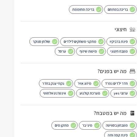
בריכה במתחם
בריכה מחוממת
חיצוני
פינת ברביקיו
מתקני משחקים לילדים
שולחן סנוקר
מטבח חיצוני
מיטות שיזוף
ערסל
מה יש בפנים?
חדר ילדים נפרד
מיזוג אויר
גקוזי ענק בחדר
ערוצי yes
מערכת קולנוע
אינטרנט אלחוטי
מה יש במטבח?
מטבחון בסוויטה
מיני בר
מתקן מים
פינת קפה ותה