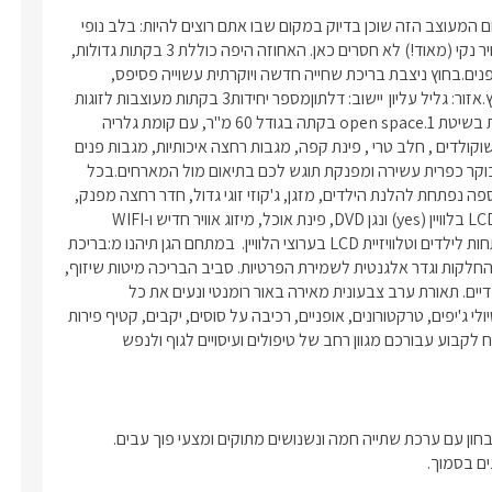
ת קפה, בר מים ועוד.
קשה לנו לדמיין איכות מבלי לחשוב על אחוזה מעבר לאופק...המתחם המעוצב הזה שוכן בדיוק במקום שבו אתם רוצים להיות: בלב נופי 
ון ניצבת פינת אוכל התואמת את גווני
הצפון היפים ביותר, שלל היקבים והאטרקציות. גם שלווה אותנטית ואוויר נקי (מאוד!) לא חסרים כאן. האחוזה היפה כוללת 3 בקתות גדולות, 
סלון ישיבה מרווח עם שולחנות קפה
מוארות ובעיצוב רומנטי, כאשר ריהוט איכותי מקשט היטב את חלל הפנים.בחוץ ניצבת בריכת שחייה חדשה ויוקרתית עשוייה פסיפס, 
מה הגבוה ביותר.
שתוסיף עוד שעות של הנאה לכם ולשאר בני המשפחה בחודשי הקיץ.אזור: גליל עליון	יישוב: דלתוןמספר יחידות3 בקתות מעוצבות לזוגות 
ה החדיש והנוצץ תמצאו מקלחון עמידה
ומשפחות עם ילדים.סוג מבנה/ גודל 2 בקתות בגודל 40 מ"ר, הבנויות בשיטת open space.1 בקתה בגודל 60 מ"ר, עם קומת גלריה 
וכית מושחרת, עמדת כיור זוגית בעיצוב
לילדים.מרפסת גן פרטית לכל בקתה.בסיס האירוחלינה + בקבוק יין, שוקולדים , חלב טרי , פינת קפה, מגבות רחצה איכותיות, מגבות פנים 
יסטי. שם גם יחכו לכם תמרוקי רחצה
וידיים, מוצרי טואלטיקה:  שמפו, קונדישינר, סבונים, קרם גוף.ארוחת בוקר כפרית עשירה ומפנקת תוגש לכם בתיאום מול המארחים.בכל 
ות במיוחד.
בקתה תיהנו מ: מיטת קינג סייז איכותית ביותר, פינה סלונית הכוללת ספה נפתחת להלנת הילדים, מזגן, ג'קוזי זוגי גדול, חדר רחצה מפנק, 
קוזי פרטי פנימי מרובע ומפנק, והיא
מטבח מאובזר: מיקרוגל כיריים חשמליות, מיני בר, קומקום חשמלי. LCD בלוויין (yes) ונגן DVD, פינת אוכל, מיזוג אוויר חדיש ו-WIFI 
פלס הבריכה (מחוממת בין מאי
חופשי. ביחידה המשפחתית ישנה בנוסף קומת גלריה ובה מיטות נפתחות לילדים וטלוויזיית LCD בערוצי הלוויין.  במתחם הגן תיהנו מ:בריכת 
שחייה ענקית ויוקרתית מפסיפס כחול (7/15), מוקפת ריצוף למניעת החלקות וגדר אלגנטית לשמירת הפרטיות. סביב הבריכה מיטות שיזוף, 
 והמפנקת ביותר.
שמשיות, פינות ישיבה נוחות, מדשאה גדולה, נדנדות וערסלים תאילנדיים. תאורת ערב צבעונית מאירה באור רומנטי ונעים את כל 
המתחם. אטרקציותמסלולי טיול מרהיבים – מן היפים ברחבי הצפון, טיולי ג'יפים, טרקטורונים, אופניים, רכיבה על סוסים, יקבים, קטיף פירות 
לקבוע עבורכם מגוון רחב של טיפולים ועיסויים לגוף ולנפש 
ם בסמוך. 