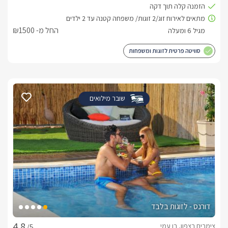
החל מ- ₪1500
סוויטה פרטית לזוגות ומשפחות
שובר מילואים
דורנס - לזוגות בלבד
צימרים בצפון, בן עמי
/5