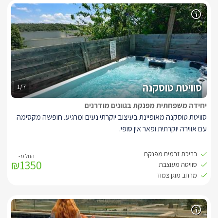
חלוקים וסבונים. חדר שינה לבן ומרגיע בעל מיטה זוגית נוחה מטר
שמונים. מיזוג אוויר. בחצר הפרטית של הסוויטה גקוזי ספא גדול
(2.20/2.20), בריכת שחייה פרטית, מיטות שיזוף ופינת ישיבה, ונוף
כפרי המשקיף להר הכרמל הירוק.
* הכניסה לסוויטה נמצאת מעל מפלס הרחוב - ישנן מדרגות (כ2.5
מטר)אל הכניסה - להולכי הרחוב אין זווית ראייה אל פנים או חצר
הסוויטה, אך לאלו המעדיפים ישנו וילון חיצוני שניתן לסגירה ל
פרטיות
מלאה.
סוויטת טוסקנה
1/7
*מול הסוויטה נבנה בית שאינו נראה בתמונות ומסתיר את הנוף
יחידה משפחתית מפנקת בגוונים מודרנים
סוויטת טוסקנה מאופיינת בעיצוב יוקרתי נעים ומרגיע. חופשה מקסימה
עם אווירה יוקרתית ופאר אין סופי.
בסוויטה היוקרתית תוכלו למצוא
שני חדרי שינה עם מיטות זוגיות, חדר
בריכת זרמים מפנקת
₪1350
רחצה משותף עם מקלחון עיסוי, סלון, מטבח מאובזר עם מקרר, מכונת
סוויטה מעוצבת
קפה, מיקרו תנור, כיריים חשמליות, מטוסטר משולשים, טוסטר
מרחב מוגן צמוד
קופץ.
מנורות בדולח.
ׁבמתחם החצר הפרטית ישנה בריכת זרמים מפנקת באורך של 4 מטר.