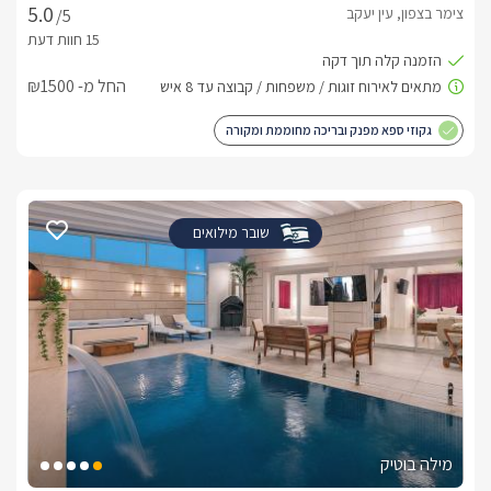
צימר בצפון, עין יעקב
/5
החל מ- ₪1500
גקוזי ספא מפנק ובריכה מחוממת ומקורה
שובר מילואים
מילה בוטיק