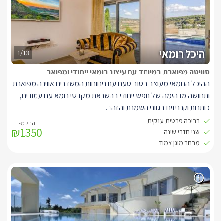
ומיוחדת עם גימור פסיפס ועיטור של בת ים מול הנוף של הר הכרמל
ונחל חרובים. לצד הבריכה תוכלו למצוא צמחייה באווירה כפרית, פינת
ישיבה ומיטות שיזוף נוחות.
***החלונות על פי סגנון העיצוב המרוקאי מקומרים ולכן לא ניתן בבוקר
להחשיך את החדר לחלוטין
היכל רומאי
1/13
סוויטה מפוארת במיוחד עם עיצוב רומאי ייחודי ומפואר
ההיכל הרומאי מעוצב בטוב טעם עם ניחוחות המשדרים אווירה מפוארת
ותחושה מדהימה של נופש ייחודי בהשראת מקדשי רומא עם עמודים,
כותרות וקרניזים בגווני השמנת והזהב.
בסוויטה היוקרתית תמצאו ג'קוזי, מיטה זוגית גדולה (מטר שמונים),
בריכה פרטית ענקית
₪1350
מטבח מאובזר היטב עם מקרר, מכונת קפה, מיקרו תנור, כריים
שני חדרי שינה
חשמליות, טוסטר משולשים, טוסטר קופץ.
מרחב מוגן צמוד
סוויטה זו תיקח אותכם לאולימפוס!
באזור החוץ של הסוויטה תוכלו מתחם גינה מפוארת עם חצר ובריכה
פרטית גדולה במיוחד (7X2.5), נוף מרהיב אל הרי הכרמל.
** הבריכה לא מחוממת בין נובמבר למרץ.