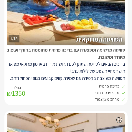
הסוויטה המרוקאית
1/18
סוויטה מרשימה ומפוארת עם בריכה פרטית מחוממת בחורף ועיצוב
מיוחד ומשובח.
ברוכים הבאים לסוויטה שתתן לכם תחושת אירוח בארמון מרוקאי מפואר
הישר מחיי השפע של לילות ערב!
הסוויטה מעוצבת בקפידה עם שמירת קווים קבועים בגווני הכחול וזהב.
השקעה במשחקי תאורה מיוחדים בגוונים כחולים, אינטימיים ומרהיבים.
בריכה פרטית
₪1350
סלון אותנטי הנותן תחושה של מלכים מרוקאיים, טלוויזיה LCD עם חיבור
גקוזי פרטי בחדר
HOT, אינטרנט אלחוטי, בר ישיבה, מיזוג אוויר. הסוויטה מאובזרת
מרחב מוגן צמוד
במגבות חלוקים וסבונים, ג'קוזי פנימי גדול, מטבחון מאובזר במכונת
קפה, מיקרוגל, כיריים חשמליות, טוסטר קופץ, טוסטר משולשים, כלי
אוכל בעיצובים משובחים ופינוקים טעימים. בחצר החיצונית, הפרטית
והמוצנעת של הסוויטה תוכלו ליהנות מבריכה מרשימה מעוצבת