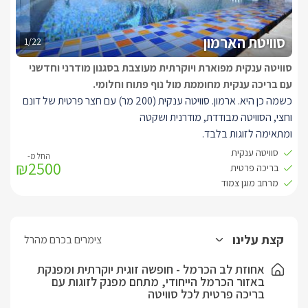
סוויטת הארמון
1/22
סוויטה ענקית מפוארת ויוקרתית מעוצבת בסגנון מודרני וחדשני
עם בריכה ענקית מחוממת מול נוף פתוח וחלומי.
כשמה כן היא. ארמון. סוויטה ענקית (200 מר) עם חצר פרטית של דונם
וחצי, הסוויטה מבודדת, מודרנית ושקטה
ומתאימה לזוגות בלבד.
סוויטה ענקית
₪2500
עיצוב הסוויטה בלבן מודרני מרגיע ומעניק תחושת רוגע וחלום. סלון ענק
בריכה פרטית
בעל מרחב גדול עם ספה ענקית ונוחה אל מול חלונות מסך המשקיפים
מרחב מוגן צמוד
אל נוף ירוק מרהיב וציורי. בסלון יציאה למרפסת תלויה מול הנוף, בר
משקאות מעוגל מהודר וגדול עם כיסאות בר נוחים. תאורה מרגיעה
וחמימה, מיזוג אוויר.
קצת עלינו
צימרים בכרם מהרל
פינת אוכל המכילה שולחן וכיסאות נוחים ומהודרים. מטבח לבן ומרווח ובו
אי מרכזי עם בר לארוחות קלות, מקרר, תנור אפיה, מיקרו, מכונת קפה,
אחוזת לב הכרמל - חופשה זוגית יוקרתית ומפנקת
באזור הכרמל הייחודי, מתחם מפנק לזוגות עם
קומקום חשמלי, פינת קפה ותה. בנוסף קיימת פינת סלון חמימה
בריכה פרטית לכל סוויטה
ומשפחתית לצפייה בטלוויזיה 65 אינץ' וחיבורים לערוצי HOT, אינטרנט