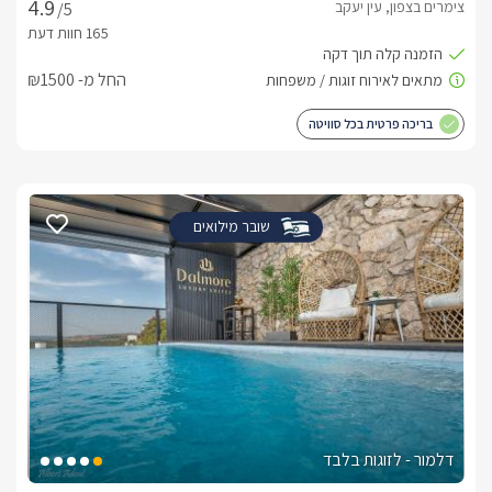
צימרים בצפון, עין יעקב
/5
החל מ- ₪1500
בריכה פרטית בכל סוויטה
שובר מילואים
דלמור - לזוגות בלבד