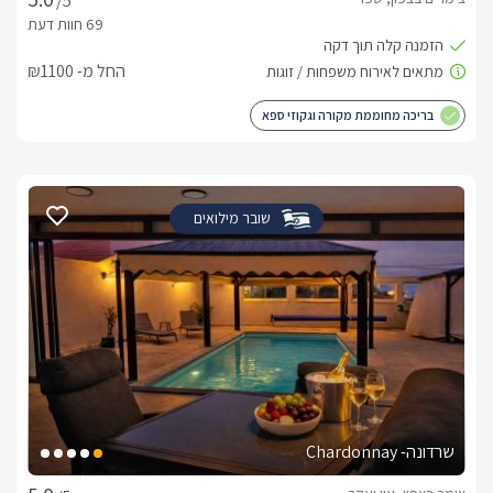
/5
החל מ- ₪1100
בריכה מחוממת מקורה וגקוזי ספא
שובר מילואים
שרדונה- Chardonnay