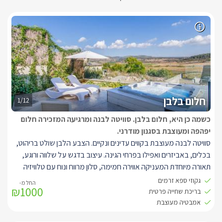
חלום בלבן
1/12
כשמה כן היא, חלום בלבן. סוויטה לבנה ומרגיעה המזכירה חלום
יפהפה ומעוצבת בסגנון מודרני.
סוויטה לבנה מעוצבת בקווים עדינים ונקיים. הצבע הלבן שולט בריהוט,
בכלים, באביזרים ואפילו בפרחי הגינה. עיצוב בדגש על שלווה ורוגע,
תאורה מיוחדת המעניקה אווירה חמימה, סלון מרווח ונוח עם טלוויזיה
LCD וערוצי HOT, אינטרנט אלחוטי, בר אוכל מודרני, במקלחת כיור
גקוזי ספא זרמים
₪1000
בסגנון העיצוב של פיליפ סטארק.
בריכת שחייה פרטית
מטבח מאובזר הכולל מקרר, מכונת קפה, מיקרו תנור, כיריים חשמליות,
אמבטיה מעוצבת
טוסטר משולשים, טוסטר קופץ. ג'קוזי ענק, חדר רחצה עם מגבות