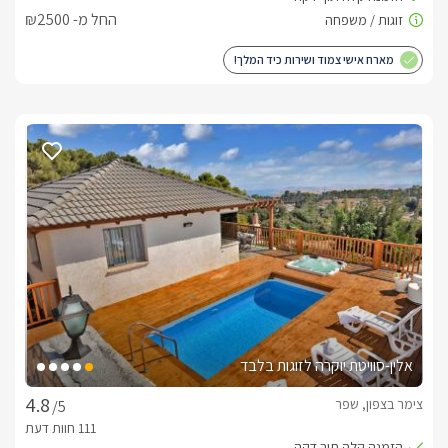
בברכה, גיתית -
072-2160685
החל מ- ₪2500
מארח אישי צמוד ושירות כיד המלך!
אלין-סוויטת יוקרה לזוגות בלבד
צימר בצפון, שפר
/5