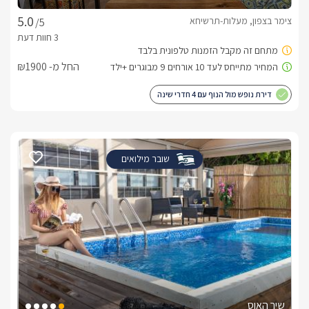
צימר בצפון, מעלות-תרשיחא
/5
החל מ- ₪1900
דירת נופש מול הנוף עם 4 חדרי שינה
שובר מילואים
שיר האוס