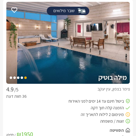
שובר מילואים
מילה בוטיק
צימר בצפון, עין יעקב
/5
הסוויטה
₪1950
/ ללילה