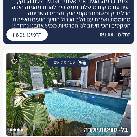
"צימר ברמה. הגענו אני ואשתי הופתענו לטובה. נקי,
נעים עם מיקום מושלם. ממש כיף להנות מהגינה היפה
הכל ירוק ומטופח הגקוזי הנקי והבריכה שהיתה
מחוממת ואפרת עם הלב הגדול החיוך הנעים והשירות
המקסים והכי חשוב לנו הפרטיות ממש אהבנו נחזור !!
הזמינו עכשיו
החל מ- ₪1000
שובר מילואים
בל- סוויטות יוקרה