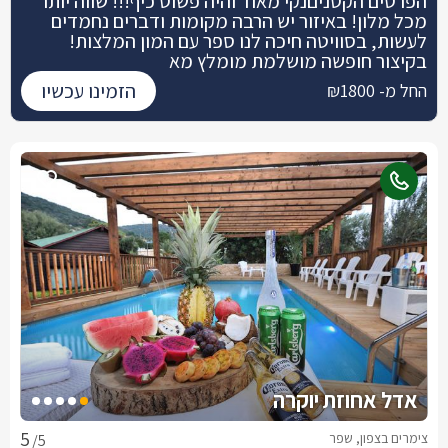
הפרטים הקטניםנקי מאוד והיה פשוט כיף!!! שווה יותר
מכל מלון! באיזור יש הרבה מקומות ודברים נחמדים
לעשות, בסוויטה חיכה לנו ספר עם המון המלצות!
בקיצור חופשה מושלמת מומלץ מא
הזמינו עכשיו
החל מ- ₪1800
אדל אחוזת יוקרה
צימרים בצפון, שפר
/5