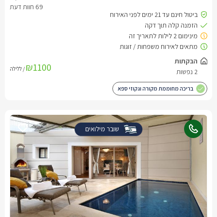
₪1100
/ ללילה
בריכה מחוממת מקורה וגקוזי ספא
שובר מילואים