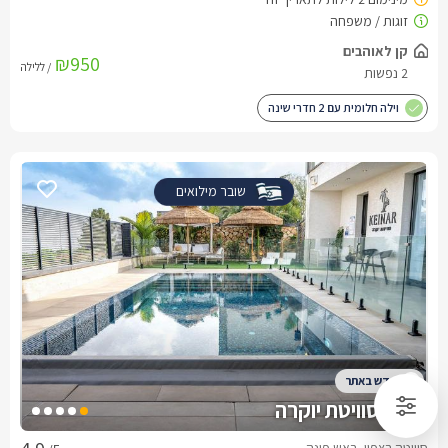
קן לאוהבים
₪950
/ ללילה
2 נפשות
וילה חלומית עם 2 חדרי שינה
שובר מילואים
כינר סוויטת יוקרה