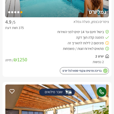
גמליורט
צימרים בצפון, מעלה גמלא
/5
₪1250
/ ללילה
בריכה פרטית וגקוזי ספא לכל יורט
שובר מילואים