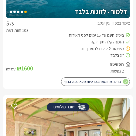
דלמור - לזוגות בלבד
צימר בצפון, עין יעקב
/5
הסוויטה
₪1600
/ ללילה
2 נפשות
בריכה מחוממת בפרטיות מלאה מול הנוף
שובר מילואים