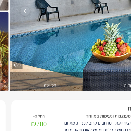
1/23
תות
הסוויטה
₪700
 ציורי ועתיר מרחבים קרוב לכנרת. מתחם
כן במושב כלנית ומגיש לאורחיו את מיטב