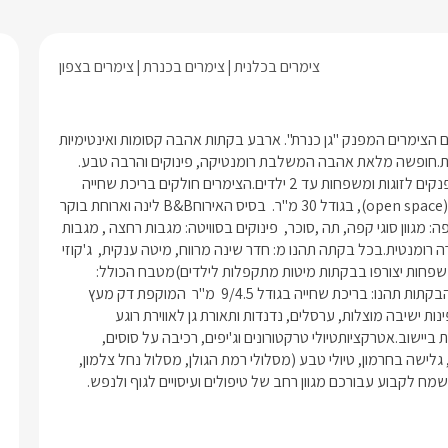
צימרים בכלנית
צימרים בכנרת
צימרים בצפון
ביישוב כלנית שבקרבת ימת הכנרת ובסמוך לנחל צלמון נמצא מתחם הצימרים המפנק "גן כנרת". ארבע בקתות אהבה קסומות ואינטימיות 
החבויות בין מרחבי דשא ירוקים עם בריכת שחיה גדולה ופינות מפנקות.חופשה מלאת אהבה המשלבת רומנטיקה, פינוקים והרבה טבע. 
 מיקוםאזור: כנרת והעמקים	יישוב: כלניתמספר יחידות:4 צימרים מפנקים לזוגות ומשפחות עד 2 ילדים.הצימרים חולקים בריכת שחייה 
ומתחם גן משותף.סוג מבנה / גודלבקתות עץ המעוצבות כחלל אחד (open space), בגודל 30 מ"ר.  בסיס האירוחB&B לינה וארוחת בוקר 
{בתוספת תשלום}כיבודי הבית: בקבוק יין לחופשה רומנטית, ערכת קפה: מגוון סוגי קפה, תה ,סוכר,  פינוקים בסוויטה: מגבות רחצה , מגבות 
פנים וידיים, מוצרי טואלטיקה: שמפו, קצף אמבט, סבונים ונרות לאווירה רומנטית.בכל בקתה תהנו מ: חדר שינה מרווח, מיטה ענקית,  ג'קוזי 
ענק ומפנק ,פינת ישיבה,מסך LCD 32' בלוויין yes),, מיזוג אוויר, (למשפחות יצורפו בבקתות מיטות מתקפלות לילדים)מטבח הכולל: 
טוסטר, מקרר, מיקרוגל, קומקום חשמלי וכיריים חשמליות.  במתחם הבקתות תהנו: בריכת שחייה בגודל 9/4.5  מ"ר  המוקפת דק מעץ 
שמסביבו מפוזרות מיטות שיזוף. מרחבי דשא ענקיים ומטופחים עם פינות ישיבה מוצלות, ערסלים, נדנדות ותאורת גן לאווירת רוגע 
ורומנטיקה. פינת ברביקיו מאובזרת לא בשבת. לציבור הדתי בית כנסת ביישוב.אטרקציותטיולי טרקטורונים וג'יפים, רכיבה על סוסים, 
קיאקים, ביקור באתר נחל צלמון, ביקור באתרי רמת הגולן ויקבי הגולן, גלישה בחרמון, טיולי טבע (מסלולי רמת הגולן, מסלול נחל צלמון, 
ש נשמח לקבוע עבורכם מגוון רחב של טיפולים ועיסויים לגוף ולנפש.